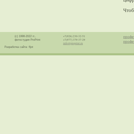
Чтоб
профе
+7(926) 230-32-51
(с) 1998-2022 гг.,
+7(977) 379-37-29
фотостудия ProPrint
профе
info@proprint.ru
Разработка сайта: fljot