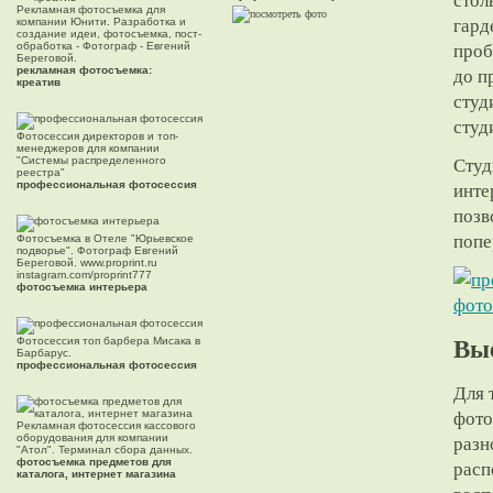
Рекламная фотосъемка для
гард
компании Юнити. Разработка и
создание идеи, фотосъемка, пост-
проб
обработка - Фотограф - Евгений
Береговой.
до п
рекламная фотосъемка:
креатив
студ
студ
Фотосессия директоров и топ-
менеджеров для компании
Студ
"Системы распределенного
реестра"
инте
профессиональная фотосессия
позв
попе
Фотосъемка в Отеле "Юрьевское
подворье". Фотограф Евгений
Береговой. www.proprint.ru
instagram.com/proprint777
фотосъемка интерьера
Вые
Фотосессия топ барбера Мисака в
Барбарус.
профессиональная фотосессия
Для 
фото
Рекламная фотосессия кассового
разн
оборудования для компании
"Атол". Терминал сбора данных.
фотосъемка предметов для
расп
каталога, интернет магазина