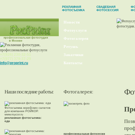
РЕКЛАМНАЯ
СВАДЕБНАЯ
ФО
ФОТОСЪЕМКА
ФОТОСЕССИЯ
Ф
Новости
Фотоуслуги
профессиональная фотостудия
Фотогалерея
в Москве
Ретушь
+7(926) 230-32-51
Заказчики
+7(977) 379-37-29
Контакты
info@proprint.ru
Фо
Наши последние работы:
Фотогалерея:
Про
Фотосъемка корейских салатов
для компании РОЙКОР.
www.roycor.ru
рекламная фотосъемка:
Позв
еда
проф
профессиональная фотосессия
стол