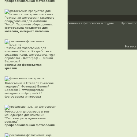
профессиональная фотосессия
Рекламная фотосессия кассового
оборудования для компании
семейная фотосессия в студии.
Просмотро
"Атол". Терминал сбора данных.
фотосъемка предметов для
каталога, интернет магазина
На весь
Рекламная фотосъемка для
компании Юнити. Разработка и
создание идеи, фотосъемка, пост-
обработка - Фотограф - Евгений
Береговой.
рекламная фотосъемка:
креатив
Фотосъемка в Отеле "Юрьевское
подворье". Фотограф Евгений
Береговой. www.proprint.ru
instagram.com/proprint777
фотосъемка интерьера
Фотосессия директоров и топ-
менеджеров для компании
"Системы распределенного
реестра"
профессиональная фотосессия