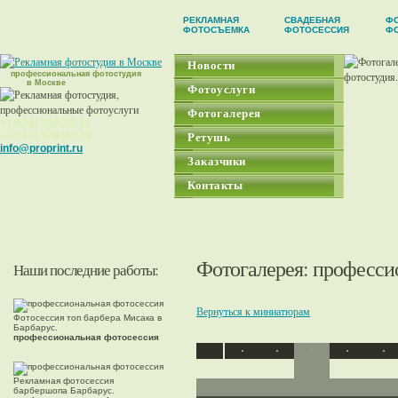
РЕКЛАМНАЯ
СВАДЕБНАЯ
ФО
ФОТОСЪЕМКА
ФОТОСЕССИЯ
Ф
Новости
профессиональная фотостудия
в Москве
Фотоуслуги
Фотогалерея
+7(926) 230-32-51
+7(977) 379-37-29
Ретушь
info@proprint.ru
Заказчики
Контакты
Фотогалерея
: професси
Наши последние работы:
Вернуться к миниатюрам
Фотосессия топ барбера Мисака в
Барбарус.
профессиональная фотосессия
Рекламная фотосессия
барбершопа Барбарус.