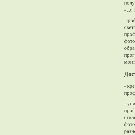
полу
- до
Проф
свет
проф
фото
обра
прог
монт
Дос
- кр
проф
- ун
проф
стил
фото
разн