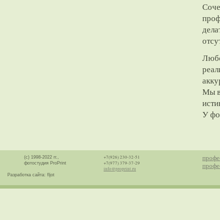
Соче
проф
дела
отсу
Любо
реал
акку
Мы в
исти
У фо
профе
+7(926) 230-32-51
(с) 1998-2022 гг.,
+7(977) 379-37-29
фотостудия ProPrint
профе
info@proprint.ru
Разработка сайта: fljot