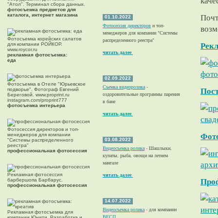
каче
"Атол". Терминал сбора данных.
фотосъемка предметов для
Почт
каталога, интернет магазина
01.10.2022
Фотосессия директоров
и топ-
возм
менеджеров для компании "Системы
Фотосъемка корейских салатов
распределенного реестра"
Рекл
для компании РОЙКОР.
www.roycor.ru
читать далее
рекламная фотосъемка:
еда
02.09.2022
Фотосъемка в Отеле "Юрьевское
Съемка видеоролика
-
Пост
подворье". Фотограф Евгений
оздоровительные программы парения
Береговой. www.proprint.ru
instagram.com/proprint777
в бане
фотосъемка интерьера
читать далее
Фотосессия директоров и топ-
Фото
менеджеров для компании
03.08.2022
"Системы распределенного
реестра"
Видеосъемка ролика
- Шашлыки,
профессиональная фотосессия
купаты, рыба, овощи на летнем
мангале
читать далее
Рекламная фотосессия
Проф
барбершопа Барбарус.
профессиональная фотосессия
14.07.2022
Видеосъемка ролика
- для компании
Рекламная фотосъемка для
ВЕСП
компании Юнити. Разработка и