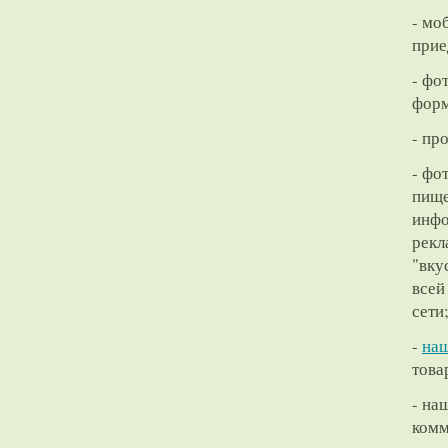
- мо
прие
- фо
форм
- пр
- фо
пище
инфо
рекл
"вку
всей
сети
-
на
това
- на
комм