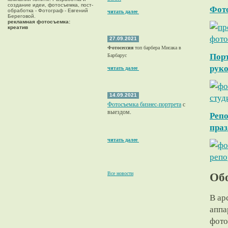
создание идеи, фотосъемка, пост-
Фото
обработка - Фотограф - Евгений
читать далее
Береговой.
рекламная фотосъемка:
креатив
27.09.2021
Фотосессия
топ барбера Мисака в
Порт
Барбарус
рук
читать далее
14.09.2021
Фотосъемка бизнес-портрета
с
выездом.
Репо
пра
читать далее
Обо
Все новости
В ар
аппа
фото