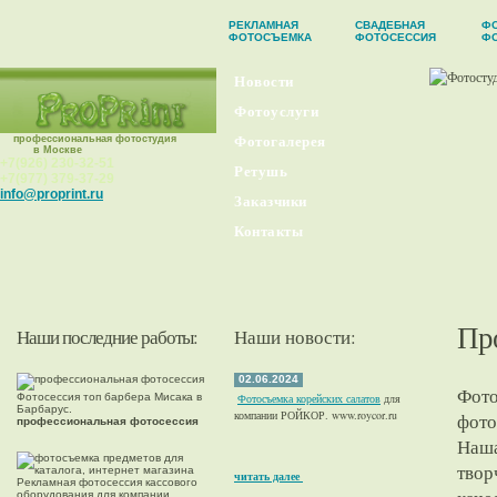
РЕКЛАМНАЯ
СВАДЕБНАЯ
ФО
ФОТОСЪЕМКА
ФОТОСЕССИЯ
Ф
Новости
Фотоуслуги
профессиональная фотостудия
Фотогалерея
в Москве
+7(926) 230-32-51
Ретушь
+7(977) 379-37-29
info@proprint.ru
Заказчики
Контакты
Пр
Наши последние работы:
Наши новости:
02.06.2024
Фото
Фотосессия топ барбера Мисака в
Фотосъемка корейских салатов
для
Барбарус.
компании РОЙКОР. www.roycor.ru
фото
профессиональная фотосессия
Наша
твор
читать далее
Рекламная фотосессия кассового
оборудования для компании