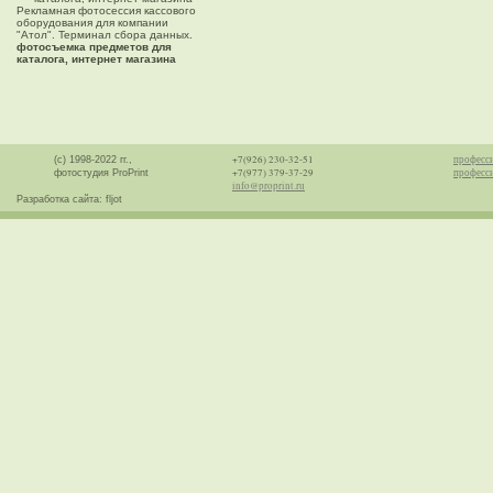
Рекламная фотосессия кассового
оборудования для компании
"Атол". Терминал сбора данных.
фотосъемка предметов для
каталога, интернет магазина
+7(926) 230-32-51
професс
(с) 1998-2022 гг.,
+7(977) 379-37-29
професси
фотостудия ProPrint
info@proprint.ru
Разработка сайта: fljot