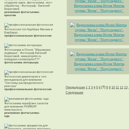
создание идеи, фотосъемка, пост-
Видеосъемка клипа Игоря Матеты
обработка - Фотограф - Евгений
Береговой.
группы "Весна". "Полусладкого".
рекламная фотосъемка:
креатив
Фотосессия топ барбера Мисака в
Барбарус.
Видеосъемка клипа Игоря Матеты
профессиональная фотосессия
группы "Весна". "Полусладкого".
Фотосъемка в Отеле "Юрьевское
подворье". Фотограф Евгений
Береговой. www.proprint.ru
instagram.com/proprint777
фотосъемка интерьера
Видеосъемка клипа Игоря Матеты
группы "Весна". "Полусладкого".
Фотосессия директоров и топ-
менеджеров для компании
"Системы распределенного
реестра"
[7]
Предыдущая
1
2
3
4
5
6
8
9
10
11
12
13
профессиональная фотосессия
Следующая
Фотосъемка корейских салатов
для компании РОЙКОР.
www.roycor.ru
рекламная фотосъемка:
еда