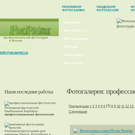
РЕКЛАМНАЯ
СВАДЕБНАЯ
ФО
ФОТОСЪЕМКА
ФОТОСЕССИЯ
Ф
Новости
Фотоуслуги
профессиональная фотостудия
Фотогалерея
в Москве
+7(926) 230-32-51
Ретушь
+7(977) 379-37-29
info@proprint.ru
Заказчики
Контакты
Фотогалерея
: професси
Наши последние работы:
[7]
Предыдущая
1
2
3
4
5
6
8
9
10
11
12
13
Рекламная фотосессия
барбершопа Барбарус.
Следующая
профессиональная фотосессия
Рекламная фотосъемка для
компании Юнити. Разработка и