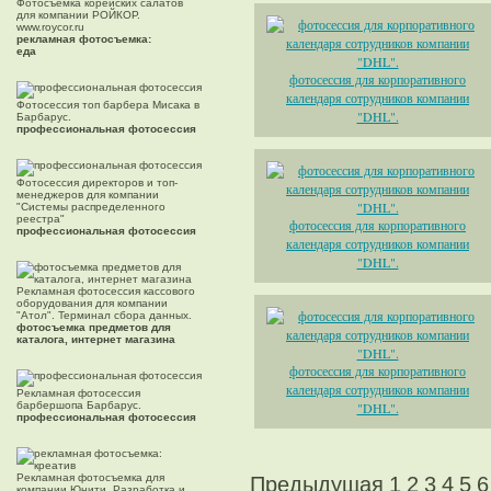
Фотосъемка корейских салатов
для компании РОЙКОР.
www.roycor.ru
рекламная фотосъемка:
еда
фотосессия для корпоративного
календаря сотрудников компании
Фотосессия топ барбера Мисака в
"DHL".
Барбарус.
профессиональная фотосессия
Фотосессия директоров и топ-
менеджеров для компании
"Системы распределенного
реестра"
фотосессия для корпоративного
профессиональная фотосессия
календаря сотрудников компании
"DHL".
Рекламная фотосессия кассового
оборудования для компании
"Атол". Терминал сбора данных.
фотосъемка предметов для
каталога, интернет магазина
фотосессия для корпоративного
календаря сотрудников компании
Рекламная фотосессия
барбершопа Барбарус.
"DHL".
профессиональная фотосессия
Рекламная фотосъемка для
Предыдущая
1
2
3
4
5
6
компании Юнити. Разработка и