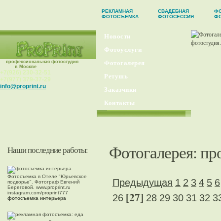
РЕКЛАМНАЯ
СВАДЕБНАЯ
ФО
ФОТОСЪЕМКА
ФОТОСЕССИЯ
Ф
Новости
Фотоуслуги
профессиональная фотостудия
Фотогалерея
в Москве
+7(926) 230-32-51
Ретушь
+7(977) 379-37-29
info@proprint.ru
Заказчики
Контакты
Фотогалерея
: п
Наши последние работы:
Фотосъемка в Отеле "Юрьевское
Предыдущая
1
2
3
4
5
6
подворье". Фотограф Евгений
Береговой. www.proprint.ru
[27]
instagram.com/proprint777
26
28
29
30
31
32
3
фотосъемка интерьера