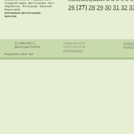
создание идеи, фотосъемка, пост-
[27]
26
28
29
30
31
32
3
обработка - Фотограф - Евгений
Береговой.
рекламная фотосъемка:
креатив
+7(926) 230-32-51
професс
(с) 1998-2022 гг.,
+7(977) 379-37-29
професси
фотостудия ProPrint
info@proprint.ru
Разработка сайта: fljot