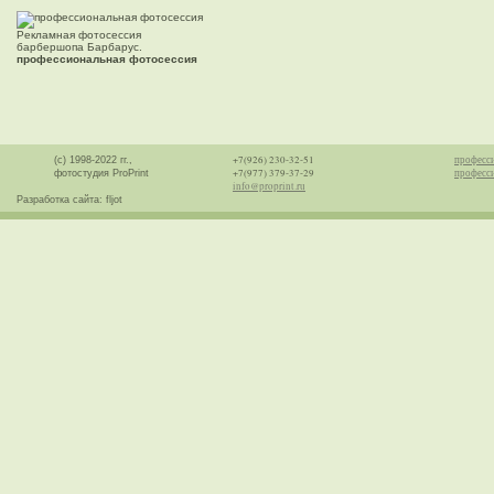
Рекламная фотосессия
барбершопа Барбарус.
профессиональная фотосессия
+7(926) 230-32-51
професс
(с) 1998-2022 гг.,
+7(977) 379-37-29
професси
фотостудия ProPrint
info@proprint.ru
Разработка сайта: fljot