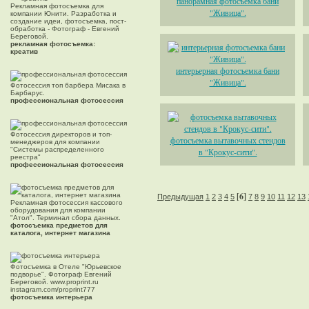
панорамная фотосъемка бани
Рекламная фотосъемка для
"Живица".
компании Юнити. Разработка и
создание идеи, фотосъемка, пост-
обработка - Фотограф - Евгений
Береговой.
рекламная фотосъемка:
креатив
интерьерная фотосъемка бани
"Живица".
Фотосессия топ барбера Мисака в
Барбарус.
профессиональная фотосессия
Фотосессия директоров и топ-
фотосъемка вытавочных стендов
менеджеров для компании
"Системы распределенного
в "Крокус-сити".
реестра"
профессиональная фотосессия
[6]
Предыдущая
1
2
3
4
5
7
8
9
10
11
12
13
Рекламная фотосессия кассового
оборудования для компании
"Атол". Терминал сбора данных.
фотосъемка предметов для
каталога, интернет магазина
Фотосъемка в Отеле "Юрьевское
подворье". Фотограф Евгений
Береговой. www.proprint.ru
instagram.com/proprint777
фотосъемка интерьера