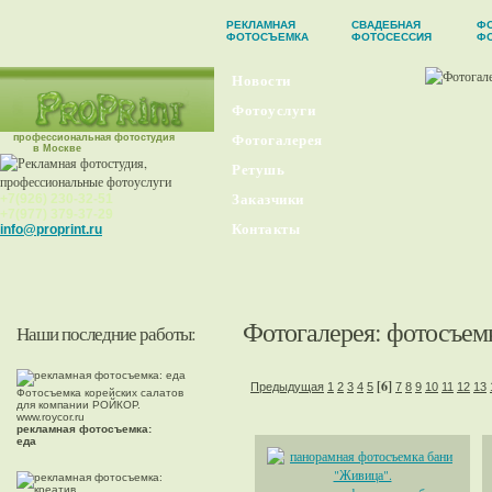
РЕКЛАМНАЯ
СВАДЕБНАЯ
ФО
ФОТОСЪЕМКА
ФОТОСЕССИЯ
Ф
Новости
Фотоуслуги
профессиональная фотостудия
Фотогалерея
в Москве
Ретушь
+7(926) 230-32-51
Заказчики
+7(977) 379-37-29
Контакты
info@proprint.ru
Фотогалерея
: фотосъем
Наши последние работы:
[6]
Предыдущая
1
2
3
4
5
7
8
9
10
11
12
13
Фотосъемка корейских салатов
для компании РОЙКОР.
www.roycor.ru
рекламная фотосъемка:
еда