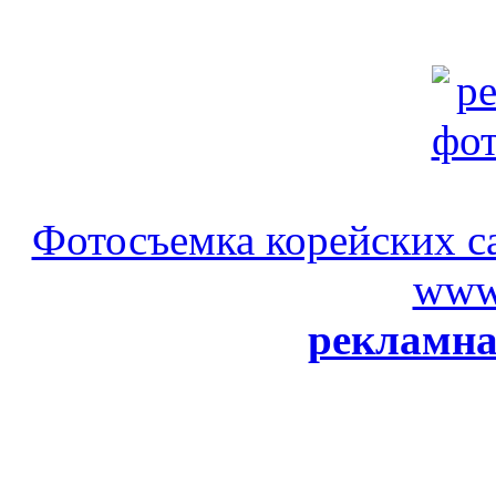
Фотосъемка корейских с
www.
рекламна