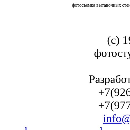
фотосъемка вытавочных стен
(с) 1
фотосту
Разработ
+7(926
+7(977
info@