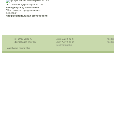
Фотосессия директоров и топ-
менеджеров для компании
"Системы распределенного
реестра"
профессиональная фотосессия
+7(926) 230-32-51
профес
(с) 1998-2022 гг.,
+7(977) 379-37-29
профес
фотостудия ProPrint
info@proprint.ru
Разработка сайта: fljot