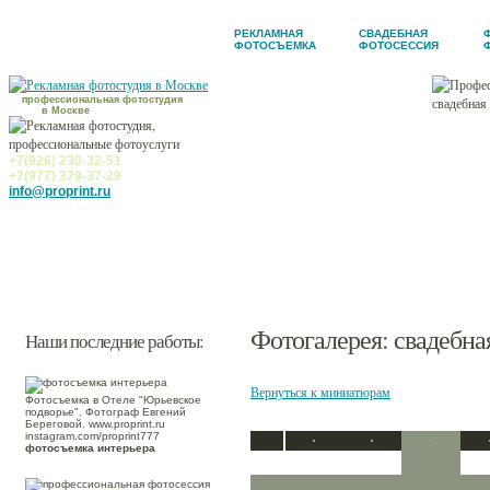
РЕКЛАМНАЯ
СВАДЕБНАЯ
ФОТОСЪЕМКА
ФОТОСЕССИЯ
Новости
профессиональная фотостудия
в Москве
Фотоуслуги
Фотогалерея
+7(926) 230-32-51
+7(977) 379-37-29
Ретушь
info@proprint.ru
Заказчики
Контакты
Фотогалерея
: свадебн
Наши последние работы:
Вернуться к миниатюрам
Фотосъемка в Отеле "Юрьевское
подворье". Фотограф Евгений
Береговой. www.proprint.ru
instagram.com/proprint777
фотосъемка интерьера