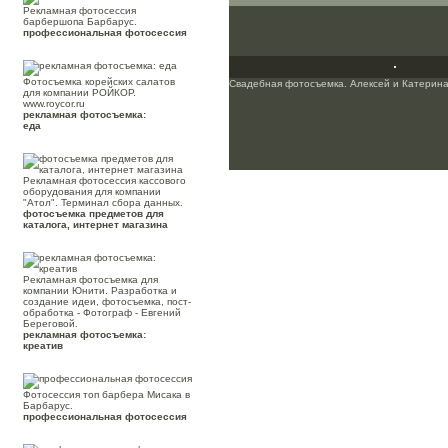
Рекламная фотосессия
барбершопа Барбарус.
профессиональная фотосессия
Фотосъемка корейских салатов
Свадебная фотосъемка. Алексей и Катерина
для компании РОЙКОР.
www.roycor.ru
рекламная фотосъемка:
еда
Рекламная фотосессия кассового
оборудования для компании
"Атол". Терминал сбора данных.
фотосъемка предметов для
каталога, интернет магазина
Рекламная фотосъемка для
компании Юнити. Разработка и
создание идеи, фотосъемка, пост-
обработка - Фотограф - Евгений
Береговой.
рекламная фотосъемка:
креатив
Фотосессия топ барбера Мисака в
Барбарус.
профессиональная фотосессия