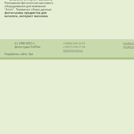
Рекламная фотосессия кассового
оборудования для компании
"Атол". Терминал сбора данных.
фотосъемка предметов для
каталога, интернет магазина
+7(926) 230-32-51
професс
(с) 1998-2022 гг.,
+7(977) 379-37-29
професси
фотостудия ProPrint
info@proprint.ru
Разработка сайта: fljot