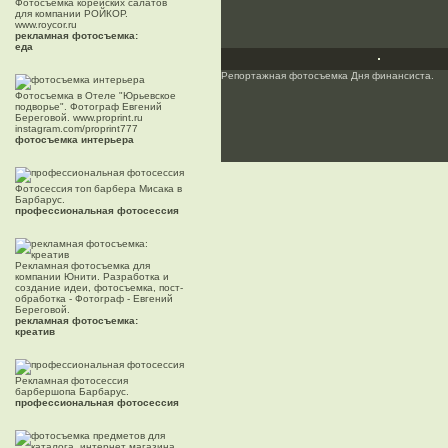
Фотосъемка корейских салатов
для компании РОЙКОР.
www.roycor.ru
рекламная фотосъемка:
еда
Репортажная фотосъемка Дня финансиста.
Фотосъемка в Отеле "Юрьевское
подворье". Фотограф Евгений
Береговой. www.proprint.ru
instagram.com/proprint777
фотосъемка интерьера
Фотосессия топ барбера Мисака в
Барбарус.
профессиональная фотосессия
Рекламная фотосъемка для
компании Юнити. Разработка и
создание идеи, фотосъемка, пост-
обработка - Фотограф - Евгений
Береговой.
рекламная фотосъемка:
креатив
Рекламная фотосессия
барбершопа Барбарус.
профессиональная фотосессия