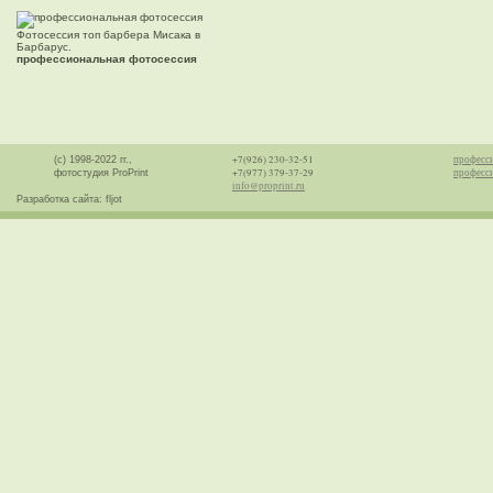
Фотосессия топ барбера Мисака в
Барбарус.
профессиональная фотосессия
+7(926) 230-32-51
професс
(с) 1998-2022 гг.,
+7(977) 379-37-29
професси
фотостудия ProPrint
info@proprint.ru
Разработка сайта: fljot