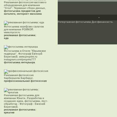
Рекламная фотосессия кассового
оборудования для компании
"Атол". Терминал сбора данных.
фотосъемка предметов для
каталога, интернет магазина
Репортажная фотосъемка Дня финансиста.
Фотосъемка корейских салатов
для компании РОЙКОР.
www.roycor.ru
рекламная фотосъемка:
еда
Фотосъемка в Отеле "Юрьевское
подворье". Фотограф Евгений
Береговой. www.proprint.ru
instagram.com/proprint777
фотосъемка интерьера
Рекламная фотосессия
барбершопа Барбарус.
профессиональная фотосессия
Рекламная фотосъемка для
компании Юнити. Разработка и
создание идеи, фотосъемка, пост-
обработка - Фотограф - Евгений
Береговой.
рекламная фотосъемка:
креатив