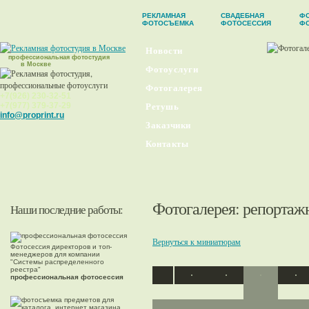
РЕКЛАМНАЯ
СВАДЕБНАЯ
ФО
ФОТОСЪЕМКА
ФОТОСЕССИЯ
Ф
Новости
профессиональная фотостудия
в Москве
Фотоуслуги
Фотогалерея
+7(926) 230-32-51
+7(977) 379-37-29
Ретушь
info@proprint.ru
Заказчики
Контакты
Фотогалерея
: репортаж
Наши последние работы:
Вернуться к миниатюрам
Фотосессия директоров и топ-
менеджеров для компании
"Системы распределенного
реестра"
профессиональная фотосессия