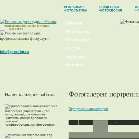
РЕКЛАМНАЯ
СВАДЕБНАЯ
ФО
ФОТОСЪЕМКА
ФОТОСЕССИЯ
Ф
Новости
профессиональная фотостудия
в Москве
Фотоуслуги
Фотогалерея
+7(926) 230-32-51
+7(977) 379-37-29
Ретушь
info@proprint.ru
Заказчики
Контакты
Фотогалерея
: портретн
Наши последние работы:
Вернуться к миниатюрам
Фотосессия директоров и топ-
менеджеров для компании
"Системы распределенного
реестра"
профессиональная фотосессия