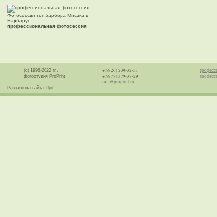
Фотосессия топ барбера Мисака в
Барбарус.
профессиональная фотосессия
+7(926) 230-32-51
професс
(с) 1998-2022 гг.,
+7(977) 379-37-29
професси
фотостудия ProPrint
info@proprint.ru
Разработка сайта: fljot