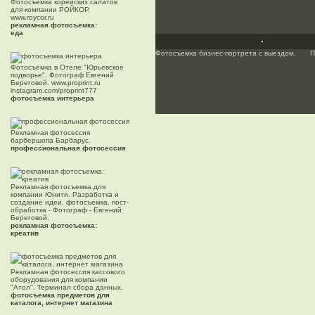
Фотосъемка корейских салатов
для компании РОЙКОР.
www.roycor.ru
рекламная фотосъемка:
еда
Фотосъемка бизнес-портрета с выездом.
П
Фотосъемка в Отеле "Юрьевское
подворье". Фотограф Евгений
Береговой. www.proprint.ru
instagram.com/proprint777
фотосъемка интерьера
Рекламная фотосессия
барбершопа Барбарус.
профессиональная фотосессия
Рекламная фотосъемка для
компании Юнити. Разработка и
создание идеи, фотосъемка, пост-
обработка - Фотограф - Евгений
Береговой.
рекламная фотосъемка:
креатив
Рекламная фотосессия кассового
оборудования для компании
"Атол". Терминал сбора данных.
фотосъемка предметов для
каталога, интернет магазина