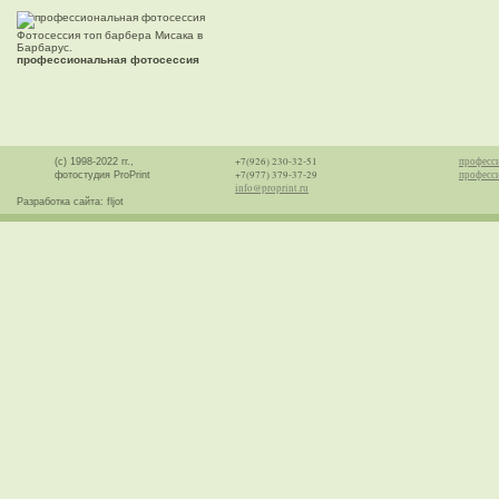
Фотосессия топ барбера Мисака в
Барбарус.
профессиональная фотосессия
+7(926) 230-32-51
професс
(с) 1998-2022 гг.,
+7(977) 379-37-29
професси
фотостудия ProPrint
info@proprint.ru
Разработка сайта: fljot