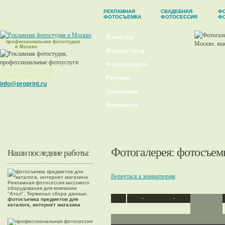
РЕКЛАМНАЯ
СВАДЕБНАЯ
ФО
ФОТОСЪЕМКА
ФОТОСЕССИЯ
Ф
Новости
профессиональная фотостудия
в Москве
Фотоуслуги
Фотогалерея
+7(926) 230-32-51
+7(977) 379-37-29
Ретушь
info@proprint.ru
Заказчики
Контакты
Фотогалерея
: фотосъем
Наши последние работы:
Вернуться к миниатюрам
Рекламная фотосессия кассового
оборудования для компании
"Атол". Терминал сбора данных.
фотосъемка предметов для
каталога, интернет магазина