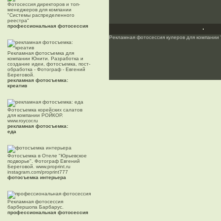
Фотосессия директоров и топ-
менеджеров для компании
"Системы распределенного
реестра"
профессиональная фотосессия
Рекламная фотосессия кулеров для компании "H
Рекламная фотосъемка для
компании Юнити. Разработка и
создание идеи, фотосъемка, пост-
обработка - Фотограф - Евгений
Береговой.
рекламная фотосъемка:
креатив
Фотосъемка корейских салатов
для компании РОЙКОР.
www.roycor.ru
рекламная фотосъемка:
еда
Фотосъемка в Отеле "Юрьевское
подворье". Фотограф Евгений
Береговой. www.proprint.ru
instagram.com/proprint777
фотосъемка интерьера
Рекламная фотосессия
барбершопа Барбарус.
профессиональная фотосессия