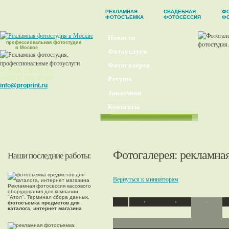
РЕКЛАМНАЯ
СВАДЕБНАЯ
ФО
ФОТОСЪЕМКА
ФОТОСЕССИЯ
Ф
Новости
профессиональная фотостудия
в Москве
Фотоуслуги
Фотогалерея
+7(926) 230-32-51
+7(977) 379-37-29
Ретушь
info@proprint.ru
Заказчики
Контакты
Фотогалерея
:
рекламна
Наши последние работы:
Вернуться к миниатюрам
Рекламная фотосессия кассового
оборудования для компании
"Атол". Терминал сбора данных.
фотосъемка предметов для
каталога, интернет магазина