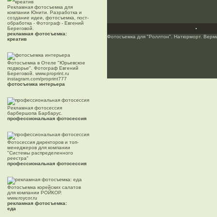
Рекламная фотосъемка для
компании Юнити. Разработка и
создание идеи, фотосъемка, пост-
обработка - Фотограф - Евгений
Береговой.
рекламная фотосъемка:
Фотосъемка для "Роллтон". Натюрморт. Верм
креатив
Фотосъемка в Отеле "Юрьевское
подворье". Фотограф Евгений
Береговой. www.proprint.ru
instagram.com/proprint777
фотосъемка интерьера
Рекламная фотосессия
барбершопа Барбарус.
профессиональная фотосессия
Фотосессия директоров и топ-
менеджеров для компании
"Системы распределенного
реестра"
профессиональная фотосессия
Фотосъемка корейских салатов
для компании РОЙКОР.
www.roycor.ru
рекламная фотосъемка:
еда