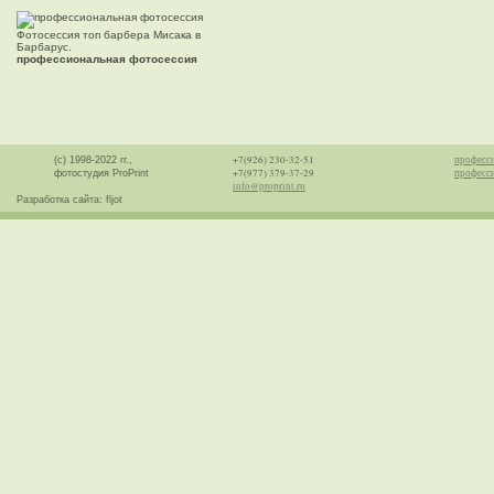
Фотосессия топ барбера Мисака в
Барбарус.
профессиональная фотосессия
+7(926) 230-32-51
професс
(с) 1998-2022 гг.,
+7(977) 379-37-29
професси
фотостудия ProPrint
info@proprint.ru
Разработка сайта: fljot