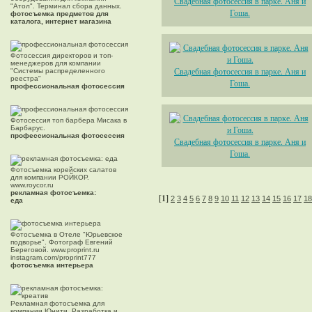
Свадебная фотосессия в парке. Аня и
"Атол". Терминал сбора данных.
Гоша.
фотосъемка предметов для
каталога, интернет магазина
Фотосессия директоров и топ-
менеджеров для компании
Свадебная фотосессия в парке. Аня и
"Системы распределенного
реестра"
Гоша.
профессиональная фотосессия
Фотосессия топ барбера Мисака в
Барбарус.
профессиональная фотосессия
Свадебная фотосессия в парке. Аня и
Гоша.
Фотосъемка корейских салатов
для компании РОЙКОР.
www.roycor.ru
рекламная фотосъемка:
[1]
2
3
4
5
6
7
8
9
10
11
12
13
14
15
16
17
18
еда
Фотосъемка в Отеле "Юрьевское
подворье". Фотограф Евгений
Береговой. www.proprint.ru
instagram.com/proprint777
фотосъемка интерьера
Рекламная фотосъемка для
компании Юнити. Разработка и