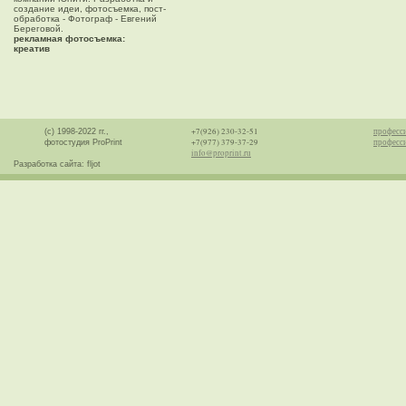
создание идеи, фотосъемка, пост-
обработка - Фотограф - Евгений
Береговой.
рекламная фотосъемка:
креатив
+7(926) 230-32-51
професс
(с) 1998-2022 гг.,
+7(977) 379-37-29
професси
фотостудия ProPrint
info@proprint.ru
Разработка сайта: fljot