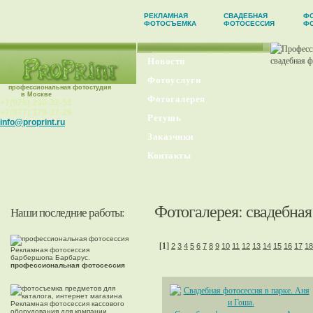
РЕКЛАМНАЯ
СВАДЕБНАЯ
ФО
ФОТОСЪЕМКА
ФОТОСЕССИЯ
Ф
Новости
Фотоуслуги
профессиональная фотостудия
в Москве
Фотогалерея
+7(926) 230-32-51
+7(977) 379-37-29
Ретушь
info@proprint.ru
Заказчики
Контакты
Фотогалерея
: свадебна
Наши последние работы:
[1]
2
3
4
5
6
7
8
9
10
11
12
13
14
15
16
17
18
Рекламная фотосессия
барбершопа Барбарус.
профессиональная фотосессия
Рекламная фотосессия кассового
оборудования для компании