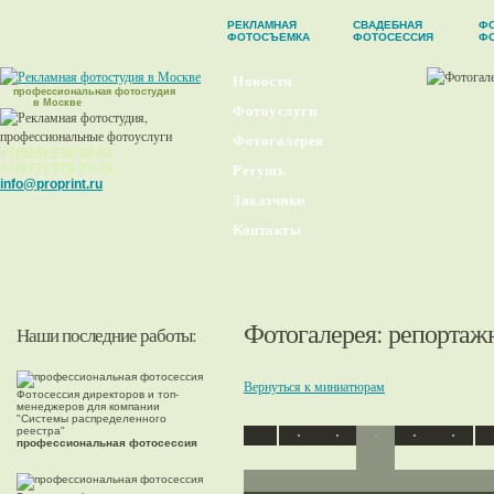
РЕКЛАМНАЯ
СВАДЕБНАЯ
ФО
ФОТОСЪЕМКА
ФОТОСЕССИЯ
Ф
Новости
профессиональная фотостудия
в Москве
Фотоуслуги
Фотогалерея
+7(926) 230-32-51
+7(977) 379-37-29
Ретушь
info@proprint.ru
Заказчики
Контакты
Фотогалерея
: репортаж
Наши последние работы:
Вернуться к миниатюрам
Фотосессия директоров и топ-
менеджеров для компании
"Системы распределенного
реестра"
профессиональная фотосессия