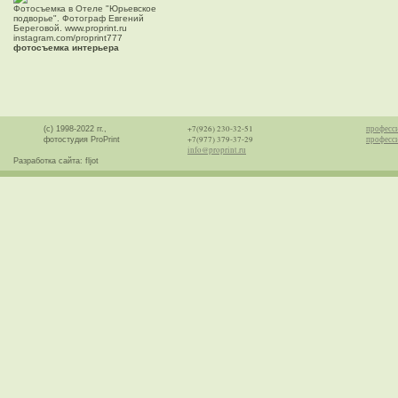
Фотосъемка в Отеле "Юрьевское
подворье". Фотограф Евгений
Береговой. www.proprint.ru
instagram.com/proprint777
фотосъемка интерьера
+7(926) 230-32-51
професс
(с) 1998-2022 гг.,
+7(977) 379-37-29
професси
фотостудия ProPrint
info@proprint.ru
Разработка сайта: fljot