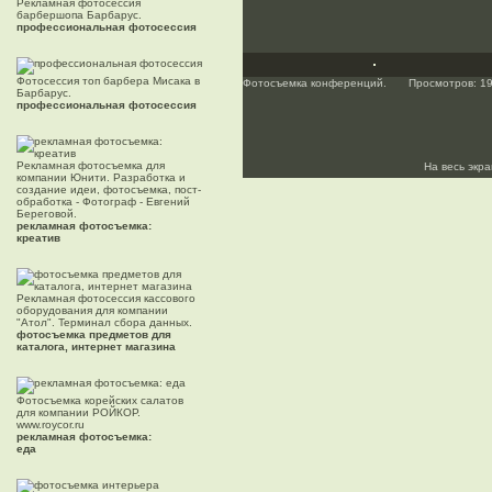
Рекламная фотосессия
барбершопа Барбарус.
профессиональная фотосессия
Фотосессия топ барбера Мисака в
Фотосъемка конференций.
Просмотров: 1
Барбарус.
профессиональная фотосессия
Рекламная фотосъемка для
На весь экр
компании Юнити. Разработка и
создание идеи, фотосъемка, пост-
обработка - Фотограф - Евгений
Береговой.
рекламная фотосъемка:
креатив
Рекламная фотосессия кассового
оборудования для компании
"Атол". Терминал сбора данных.
фотосъемка предметов для
каталога, интернет магазина
Фотосъемка корейских салатов
для компании РОЙКОР.
www.roycor.ru
рекламная фотосъемка:
еда