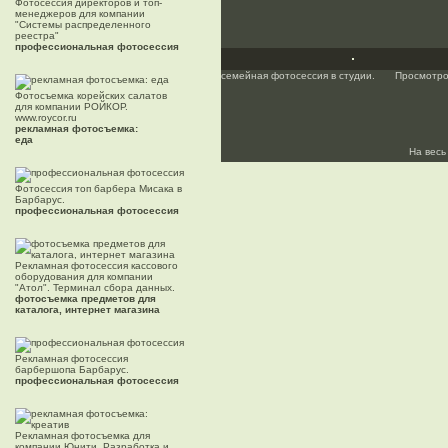
Фотосессия директоров и топ-
менеджеров для компании
"Системы распределенного
реестра"
профессиональная фотосессия
семейная фотосессия в студии.
Просмотро
Фотосъемка корейских салатов
для компании РОЙКОР.
www.roycor.ru
рекламная фотосъемка:
еда
На весь
Фотосессия топ барбера Мисака в
Барбарус.
профессиональная фотосессия
Рекламная фотосессия кассового
оборудования для компании
"Атол". Терминал сбора данных.
фотосъемка предметов для
каталога, интернет магазина
Рекламная фотосессия
барбершопа Барбарус.
профессиональная фотосессия
Рекламная фотосъемка для
компании Юнити. Разработка и