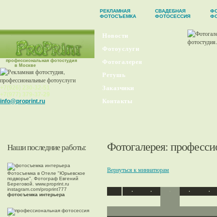
РЕКЛАМНАЯ
СВАДЕБНАЯ
ФО
ФОТОСЪЕМКА
ФОТОСЕССИЯ
Ф
Новости
Фотоуслуги
профессиональная фотостудия
Фотогалерея
в Москве
Ретушь
+7(926) 230-32-51
Заказчики
+7(977) 379-37-29
Контакты
info@proprint.ru
Фотогалерея
: професси
Наши последние работы:
Вернуться к миниатюрам
Фотосъемка в Отеле "Юрьевское
подворье". Фотограф Евгений
Береговой. www.proprint.ru
instagram.com/proprint777
фотосъемка интерьера