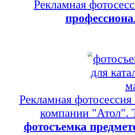
Рекламная фотосесс
профессиона
Рекламная фотосессия 
компании "Атол". 
фотосъемка предмето