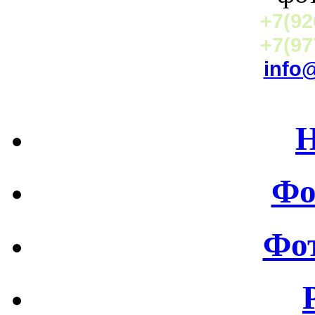
+7(92
+7(97
info@
Н
Фо
Фот