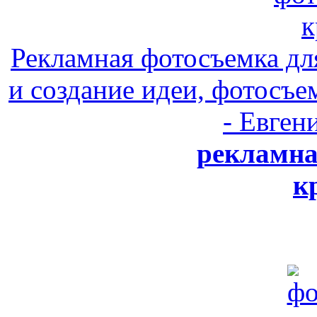
Рекламная фотосъемка дл
и создание идеи, фотосъе
- Евген
рекламна
к