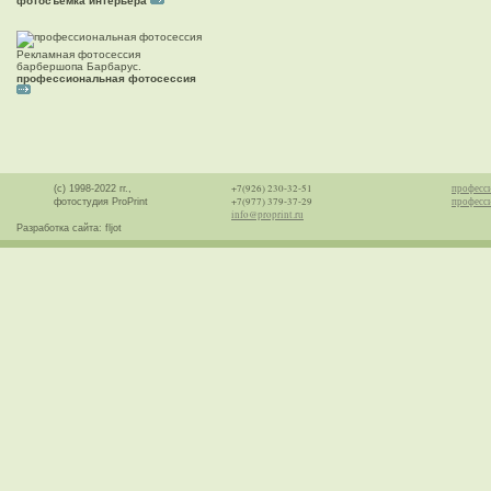
фотосъемка интерьера
Рекламная фотосессия
барбершопа Барбарус.
профессиональная фотосессия
+7(926) 230-32-51
професс
(с) 1998-2022 гг.,
+7(977) 379-37-29
професси
фотостудия ProPrint
info@proprint.ru
Разработка сайта: fljot