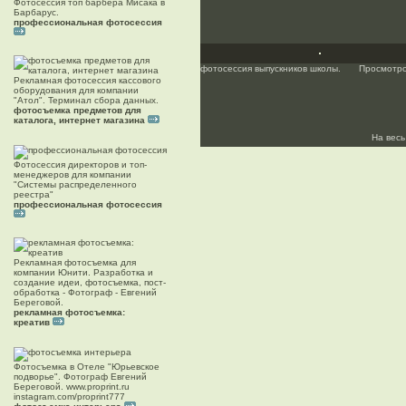
Фотосессия топ барбера Мисака в
Барбарус.
профессиональная фотосессия
фотосессия выпускников школы.
Просмотро
Рекламная фотосессия кассового
оборудования для компании
"Атол". Терминал сбора данных.
фотосъемка предметов для
каталога, интернет магазина
На весь
Фотосессия директоров и топ-
менеджеров для компании
"Системы распределенного
реестра"
профессиональная фотосессия
Рекламная фотосъемка для
компании Юнити. Разработка и
создание идеи, фотосъемка, пост-
обработка - Фотограф - Евгений
Береговой.
рекламная фотосъемка:
креатив
Фотосъемка в Отеле "Юрьевское
подворье". Фотограф Евгений
Береговой. www.proprint.ru
instagram.com/proprint777