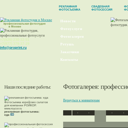
РЕКЛАМНАЯ
СВАДЕБНАЯ
ФО
ФОТОСЪЕМКА
ФОТОСЕССИЯ
Ф
Новости
профессиональная фотостудия
в Москве
Фотоуслуги
Фотогалерея
+7(926) 230-32-51
+7(977) 379-37-29
Ретушь
info@proprint.ru
Заказчики
Контакты
Фотогалерея
: професси
Наши последние работы:
Вернуться к миниатюрам
Фотосъемка корейских салатов
для компании РОЙКОР.
www.roycor.ru
рекламная фотосъемка:
еда