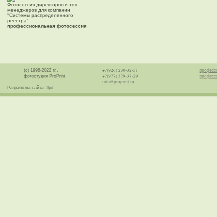
Фотосессия директоров и топ-
менеджеров для компании
"Системы распределенного
реестра"
профессиональная фотосессия
+7(926) 230-32-51
професс
(с) 1998-2022 гг.,
+7(977) 379-37-29
професси
фотостудия ProPrint
info@proprint.ru
Разработка сайта: fljot