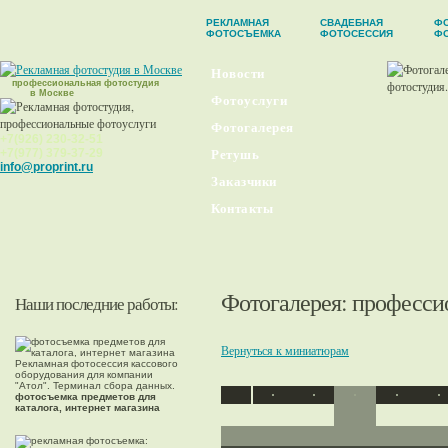
РЕКЛАМНАЯ
СВАДЕБНАЯ
ФО
ФОТОСЪЕМКА
ФОТОСЕССИЯ
Ф
Новости
профессиональная фотостудия
в Москве
Фотоуслуги
Фотогалерея
+7(926) 230-32-51
+7(977) 379-37-29
Ретушь
info@proprint.ru
Заказчики
Контакты
Фотогалерея
: професси
Наши последние работы:
Вернуться к миниатюрам
Рекламная фотосессия кассового
оборудования для компании
"Атол". Терминал сбора данных.
фотосъемка предметов для
каталога, интернет магазина