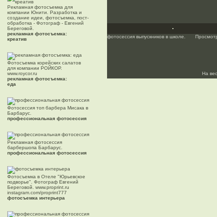
Рекламная фотосъемка для
компании Юнити. Разработка и
создание идеи, фотосъемка, пост-
обработка - Фотограф - Евгений
Береговой.
рекламная фотосъемка:
фотосессия выпускников в школе.
Просмотр
креатив
Фотосъемка корейских салатов
для компании РОЙКОР.
www.roycor.ru
На ве
рекламная фотосъемка:
еда
Фотосессия топ барбера Мисака в
Барбарус.
профессиональная фотосессия
Рекламная фотосессия
барбершопа Барбарус.
профессиональная фотосессия
Фотосъемка в Отеле "Юрьевское
подворье". Фотограф Евгений
Береговой. www.proprint.ru
instagram.com/proprint777
фотосъемка интерьера