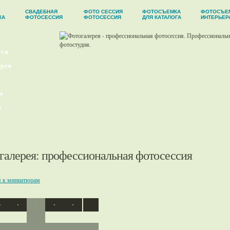
СВАДЕБНАЯ
ФОТО СЕССИЯ
ФОТОСЪЕМКА
ФОТОСЪЕ
КА
ФОТОСЕССИЯ
ФОТОСЕССИЯ
ДЛЯ КАТАЛОГА
ИНТЕРЬЕР
уги
рея
и
ы
галерея
: профессиональная фотосессия
я к миниатюрам