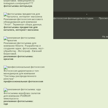
Береговой. www.proprint.ru
instagram.com/proprint777
фотосъемка интерьера
фотосессия фотомодели в студии.
Просмо
Рекламная фотосессия кассового
оборудования для компании
"Атол". Терминал сбора данных.
фотосъемка предметов для
каталога, интернет магазина
На в
Рекламная фотосъемка для
компании Юнити. Разработка и
создание идеи, фотосъемка, пост-
обработка - Фотограф - Евгений
Береговой.
рекламная фотосъемка:
креатив
Фотосессия директоров и топ-
менеджеров для компании
"Системы распределенного
реестра"
профессиональная фотосессия
Фотосъемка корейских салатов
для компании РОЙКОР.
www.roycor.ru
рекламная фотосъемка:
еда