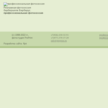
Рекламная фотосессия
барбершопа Барбарус.
профессиональная фотосессия
+7(926) 230-32-51
професс
(с) 1998-2022 гг.,
+7(977) 379-37-29
професси
фотостудия ProPrint
info@proprint.ru
Разработка сайта: fljot