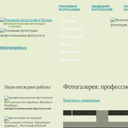
РЕКЛАМНАЯ
СВАДЕБНАЯ
ФО
ФОТОСЪЕМКА
ФОТОСЕССИЯ
Ф
Новости
профессиональная фотостудия
в Москве
Фотоуслуги
Фотогалерея
+7(926) 230-32-51
+7(977) 379-37-29
Ретушь
info@proprint.ru
Заказчики
Контакты
Фотогалерея
: професси
Наши последние работы:
Вернуться к миниатюрам
Фотосессия топ барбера Мисака в
Барбарус.
профессиональная фотосессия
Фотосъемка в Отеле "Юрьевское
подворье". Фотограф Евгений