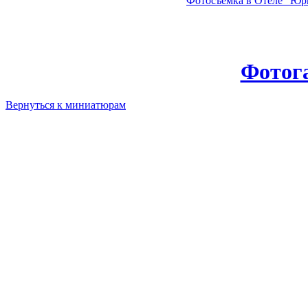
Фотосъемка в Отеле "Юрье
Фотог
Вернуться к миниатюрам