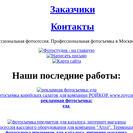
Заказчики
Контакты
Наши последние работы:
тосъемка корейских салатов для компании РОЙКОР. www.roycor
рекламная фотосъемка:
еда
осессия кассового оборудования для компании "Атол". Терминал
фотосъемка предметов для каталога, интернет магазина