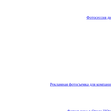
Фотосессия ди
Рекламная фотосъемка для компании