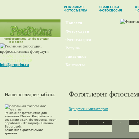
РЕКЛАМНАЯ
СВАДЕБНАЯ
ФО
ФОТОСЪЕМКА
ФОТОСЕССИЯ
Ф
Новости
Фотоуслуги
профессиональная фотостудия
Фотогалерея
в Москве
Ретушь
+7(926) 230-32-51
Заказчики
+7(977) 379-37-29
Контакты
info@proprint.ru
Фотогалерея
: фотосъем
Наши последние работы:
Вернуться к миниатюрам
Рекламная фотосъемка для
компании Юнити. Разработка и
создание идеи, фотосъемка, пост-
обработка - Фотограф - Евгений
Береговой.
рекламная фотосъемка:
креатив