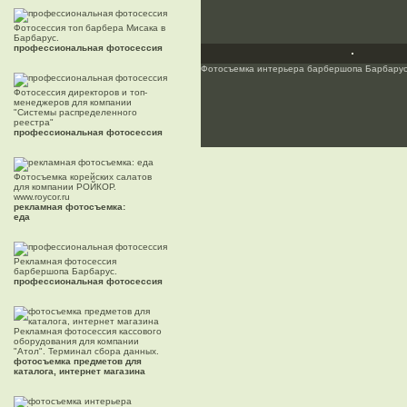
Фотосессия топ барбера Мисака в
Барбарус.
профессиональная фотосессия
Фотосъемка интерьера барбершопа Барбарус
Фотосессия директоров и топ-
менеджеров для компании
"Системы распределенного
реестра"
профессиональная фотосессия
Фотосъемка корейских салатов
для компании РОЙКОР.
www.roycor.ru
рекламная фотосъемка:
еда
Рекламная фотосессия
барбершопа Барбарус.
профессиональная фотосессия
Рекламная фотосессия кассового
оборудования для компании
"Атол". Терминал сбора данных.
фотосъемка предметов для
каталога, интернет магазина