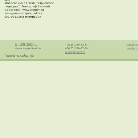
Фотосъемка в Отеле "Юрьевское
подворье". Фотограф Евгений
Береговой. www.proprint.ru
instagram.com/proprint777
фотосъемка интерьера
+7(926) 230-32-51
професс
(с) 1998-2022 гг.,
+7(977) 379-37-29
професси
фотостудия ProPrint
info@proprint.ru
Разработка сайта: fljot