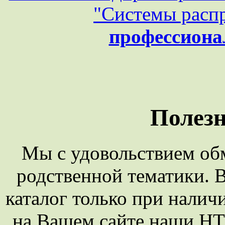
"Системы распр
профессиона
Полез
Мы с удовольствием об
родственной тематики. В
каталог только при налич
на Вашем сайте наши H