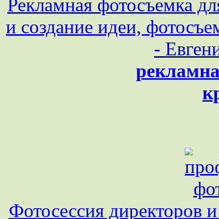
Рекламная фотосъемка дл
и создание идеи, фотосъе
- Евген
рекламна
к
Фотосессия директоров и