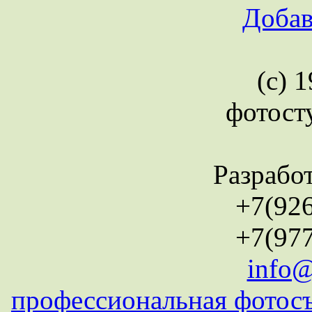
Добав
(с) 1
фотосту
Разработ
+7(926
+7(977
info@
профессиональная фотос