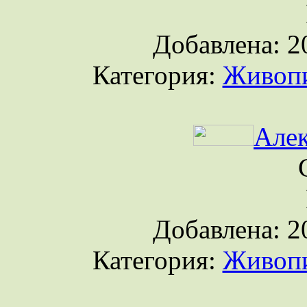
Добавлена: 2
Категория:
Живопи
Алек
Добавлена: 2
Категория:
Живопи