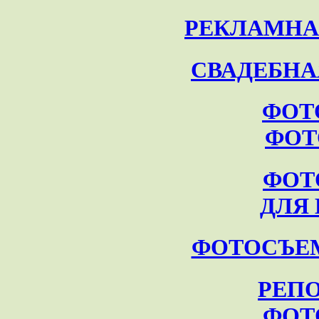
РЕКЛАМНА
СВАДЕБНА
ФОТ
ФОТ
ФОТ
ДЛЯ
ФОТОСЪЕМ
РЕП
ФОТ